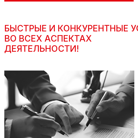
НАШИ УСЛУГИ:
Мы предлагает вам полный спектр
юридических услуг, специализируясь
на обслуживании компаний, работающих
в сфере грузоперевозок и логистики.
Юридические консультации
и углубленный анализ
Подготовка и проверка договоров
Разработка внутренней
документации
Работа с
претензиями и
задолженностями
Сопровождение в системе ATI.SU