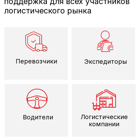
Адрес:
Связаться:
199106 Санкт-Петербург, 24
линия В.О., д. 3-7Б, офис 612
09:00 — 19:00
info@lcf.su
© Все права защищены
Разработка сайта